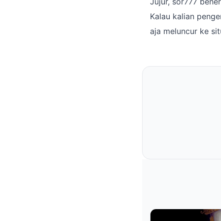
Jujur, sor777 bene
Kalau kalian penge
aja meluncur ke si