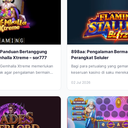
n Panduan Bertanggung
898aa: Pengalaman Bermain
mhalla Xtreme – sor777
Perangkat Seluler
Gemhalla Xtreme memerlukan
Bagi para petualang yang gem
ak agar pengalaman bermain
keseruan kasino di saku mereka,
dan terkendali. Sebagai slot
Blitz dari Playtech hadir sebagai
02 Jul 2026
ggi,...