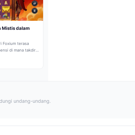
a Mistis dalam
i Foxium terasa
ensi di mana takdir
indungi undang-undang.