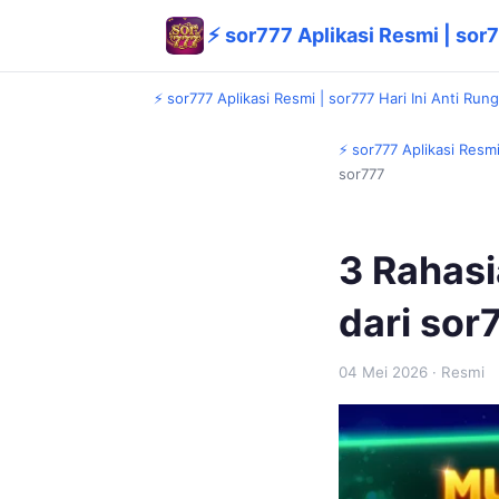
⚡ sor777 Aplikasi Resmi | sor7
⚡ sor777 Aplikasi Resmi | sor777 Hari Ini Anti Run
⚡ sor777 Aplikasi Resmi
sor777
3 Rahasi
dari sor
04 Mei 2026
· Resmi