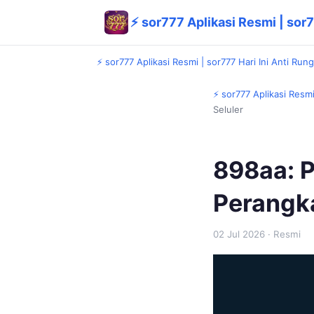
⚡ sor777 Aplikasi Resmi | sor7
⚡ sor777 Aplikasi Resmi | sor777 Hari Ini Anti Run
⚡ sor777 Aplikasi Resmi
Seluler
898aa: P
Perangka
02 Jul 2026
· Resmi