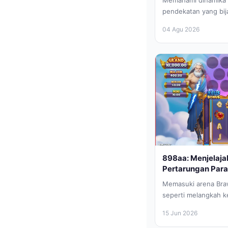
Memahami dinamika 
pendekatan yang bij
tetap menyenangkan 
04 Agu 2026
dengan volatilitas tin
898aa: Menjelajah
Pertarungan Par
Memasuki arena Braw
seperti melangkah k
ditulis oleh petir dan 
15 Jun 2026