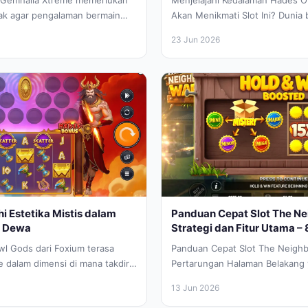
Gemhalla Xtreme memerlukan
Menjelajahi Kedalaman Hades Ov
ak agar pengalaman bermain
Akan Menikmati Slot Ini? Dunia
dan terkendali. Sebagai slot
selalu menjadi latar yang memika
23 Jun 2026
ggi,...
i Estetika Mistis dalam
Panduan Cepat Slot The Ne
a Dewa
Strategi dan Fitur Utama –
l Gods dari Foxium terasa
Panduan Cepat Slot The Neighb
e dalam dimensi di mana takdir
Pertarungan Halaman Belakang 
api....
datang di arena persaingan pali
13 Jun 2026
pinggiran...