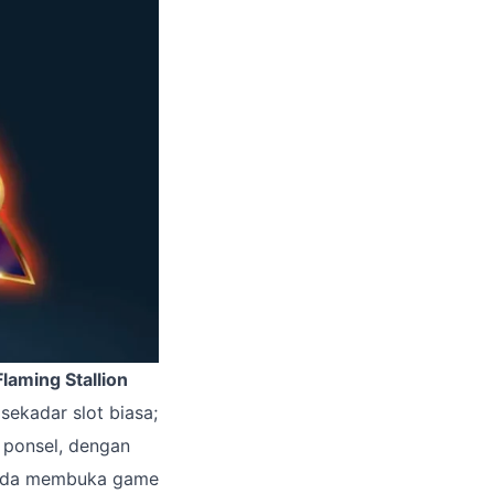
Flaming Stallion
sekadar slot biasa;
 ponsel, dengan
 Anda membuka game