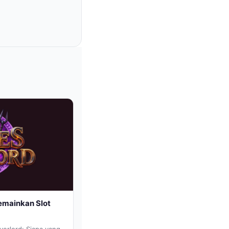
emainkan Slot