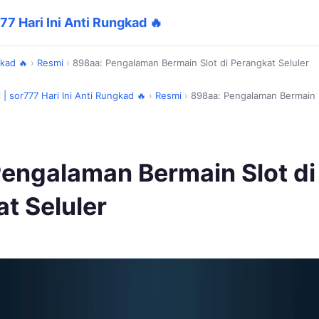
77 Hari Ini Anti Rungkad 🔥
gkad 🔥
›
Resmi
›
898aa: Pengalaman Bermain Slot di Perangkat Seluler
 | sor777 Hari Ini Anti Rungkad 🔥
›
Resmi
›
898aa: Pengalaman Bermain S
engalaman Bermain Slot di
t Seluler