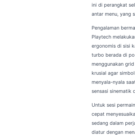
ini di perangkat s
antar menu, yang s
Pengalaman bermain
Playtech melakukan
ergonomis di sisi 
turbo berada di po
menggunakan grid 
krusial agar simbo
menyala-nyala saat
sensasi sinematik
Untuk sesi permain
cepat menyesuaikan
sedang dalam perja
diatur dengan men