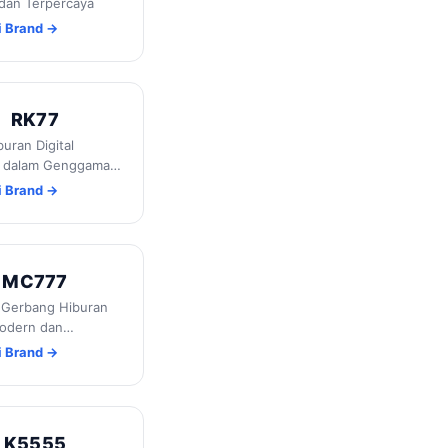
dan Terpercaya
i Brand →
RK77
buran Digital
 dalam Genggaman
i Brand →
MC777
 Gerbang Hiburan
Modern dan
ap di Indonesia
i Brand →
K5555